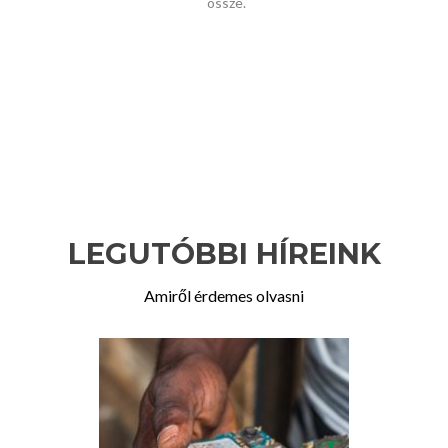
össze.
LEGUTÓBBI HÍREINK
Amiről érdemes olvasni
Previous
Ne