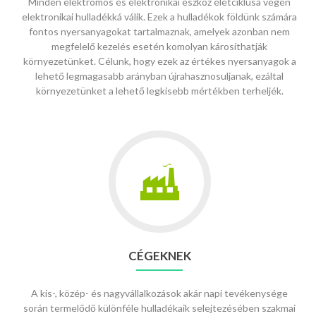
Minden elektromos és elektronikai eszköz életciklusa végén
elektronikai hulladékká válik. Ezek a hulladékok földünk számára
fontos nyersanyagokat tartalmaznak, amelyek azonban nem
megfelelő kezelés esetén komolyan károsíthatják
környezetünket. Célunk, hogy ezek az értékes nyersanyagok a
lehető legmagasabb arányban újrahasznosuljanak, ezáltal
környezetünket a lehető legkisebb mértékben terheljék.
Go
to
Cégeknek
CÉGEKNEK
A kis-, közép- és nagyvállalkozások akár napi tevékenysége
során termelődő különféle hulladékaik selejtezésében szakmai