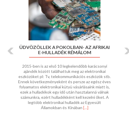
ÜDVÖZÖLLEK A POKOLBAN- AZ AFRIKAI
E-HULLADÉK RÉMÁLOM
2015-ben is az első 10 legkelendőbb karácsonyi
ajándék között találhattuk meg az elektronikai
eszközöket pl: Tv, telekommunikációs eszközök stb.
Ennek következményeként és persze az egész éves
folyamatos elektronikai kütyü vásárlásaink miatt is,
ezek a hulladékok egy idő után hasztalanná válnak
számunkra, ezért hulladékként kell kezelni őket. A
legtöbb elektronikai hulladék az Egyesült
Read
Államokban és Kínában
[…]
more
about
Üdvözöllek
a