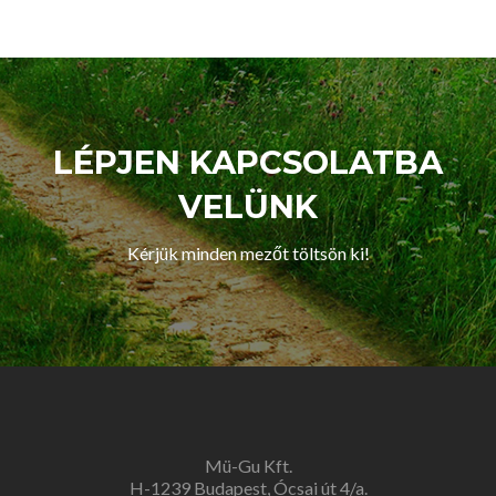
pokolban-
Az
afrikai
e-
hulladék
rémálom
LÉPJEN KAPCSOLATBA
VELÜNK
Kérjük minden mezőt töltsön ki!
Mü-Gu Kft.
H-1239 Budapest, Ócsai út 4/a.