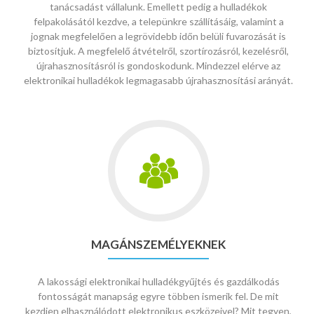
tanácsadást vállalunk. Emellett pedig a hulladékok
felpakolásától kezdve, a telepünkre szállításáig, valamint a
jognak megfelelően a legrövidebb időn belüli fuvarozását is
biztosítjuk. A megfelelő átvételről, szortírozásról, kezelésről,
újrahasznosításról is gondoskodunk. Mindezzel elérve az
elektronikai hulladékok legmagasabb újrahasznosítási arányát.
Go
to
Magánszemélyeknek
MAGÁNSZEMÉLYEKNEK
A lakossági elektronikai hulladékgyűjtés és gazdálkodás
fontosságát manapság egyre többen ismerik fel. De mit
kezdjen elhasználódott elektronikus eszközeivel? Mit tegyen,