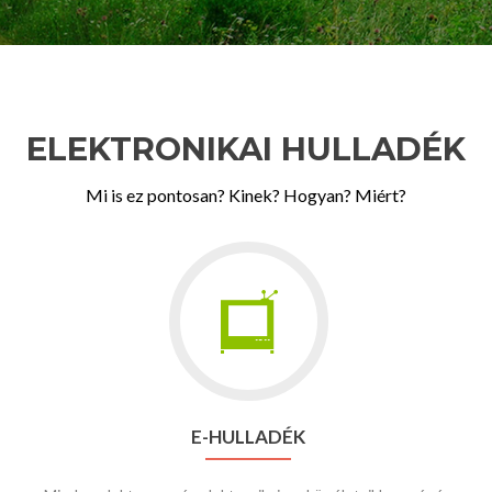
ELEKTRONIKAI HULLADÉK
Mi is ez pontosan? Kinek? Hogyan? Miért?
Go
to
E-
hulladék
E-HULLADÉK