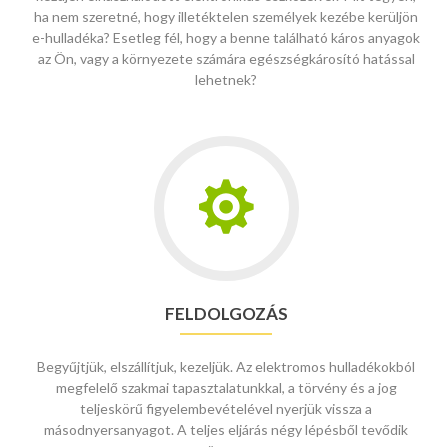
ha nem szeretné, hogy illetéktelen személyek kezébe kerüljön
e-hulladéka? Esetleg fél, hogy a benne található káros anyagok
az Ön, vagy a környezete számára egészségkárosító hatással
lehetnek?
Go
to
Feldolgozás
FELDOLGOZÁS
Begyűjtjük, elszállítjuk, kezeljük. Az elektromos hulladékokból
megfelelő szakmai tapasztalatunkkal, a törvény és a jog
teljeskörű figyelembevételével nyerjük vissza a
másodnyersanyagot. A teljes eljárás négy lépésből tevődik