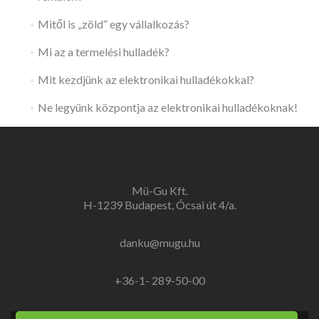
Mitől is „zöld” egy vállalkozás?
Mi az a termelési hulladék?
Mit kezdjünk az elektronikai hulladékokkal?
Ne legyünk központja az elektronikai hulladékoknak!
Mü-Gu Kft.
H-1239 Budapest, Ócsai út 4/a.
danku@mugu.hu
+36-1- 289-50-00