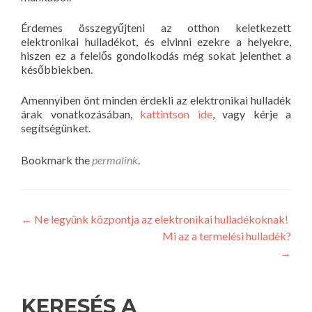
Érdemes összegyűjteni az otthon keletkezett
elektronikai hulladékot, és elvinni ezekre a helyekre,
hiszen ez a felelős gondolkodás még sokat jelenthet a
későbbiekben.
Amennyiben önt minden érdekli az elektronikai hulladék
árak vonatkozásában,
kattintson ide
, vagy kérje a
segítségünket.
Bookmark the
permalink
.
Bejegyzés
←
Ne legyünk központja az elektronikai hulladékoknak!
Mi az a termelési hulladék?
navigáció
→
KERESÉS A