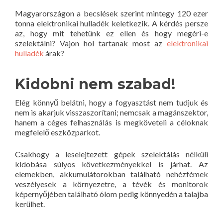
Magyarországon a becslések szerint mintegy 120 ezer
tonna elektronikai hulladék keletkezik. A kérdés persze
az, hogy mit tehetünk ez ellen és hogy megéri-e
szelektálni? Vajon hol tartanak most az
elektronikai
hulladék
árak?
Kidobni nem szabad!
Elég könnyű belátni, hogy a fogyasztást nem tudjuk és
nem is akarjuk visszaszorítani; nemcsak a magánszektor,
hanem a céges felhasználás is megköveteli a céloknak
megfelelő eszközparkot.
Csakhogy a leselejtezett gépek szelektálás nélküli
kidobása súlyos következményekkel is járhat. Az
elemekben, akkumulátorokban található nehézfémek
veszélyesek a környezetre, a tévék és monitorok
képernyőjében található ólom pedig könnyedén a talajba
kerülhet.