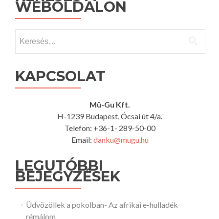
WEBOLDALON
Keresés:
KAPCSOLAT
Mü-Gu Kft.
H-1239 Budapest, Ócsai út 4/a.
Telefon: +36-1- 289-50-00
Email:
danku@mugu.hu
LEGUTÓBBI
BEJEGYZÉSEK
Üdvözöllek a pokolban- Az afrikai e-hulladék
rémálom