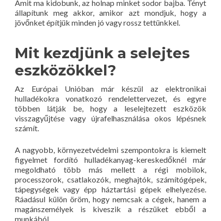
Amit ma kidobunk, az holnap minket sodor bajba. Tényt
állapítunk meg akkor, amikor azt mondjuk, hogy a
jövőnket építjük minden jó vagy rossz tettünkkel.
Mit kezdjünk a selejtes
eszközökkel?
Az Európai Unióban már készül az elektronikai
hulladékokra vonatkozó rendelettervezet, és egyre
többen látják be, hogy a leselejtezett eszközök
visszagyűjtése vagy újrafelhasználása okos lépésnek
számít.
A nagyobb, környezetvédelmi szempontokra is kiemelt
figyelmet fordító hulladékanyag-kereskedőknél már
megoldható több más mellett a régi mobilok,
processzorok, csatlakozók, meghajtók, számítógépek,
tápegységek vagy épp háztartási gépek elhelyezése.
Ráadásul külön öröm, hogy nemcsak a cégek, hanem a
magánszemélyek is kiveszik a részüket ebből a
munkából.